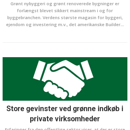
Grønt nybyggeri og grønt renoverede bygninger er
forlængst blevet sikkert mainstream i og for
byggebranchen. Verdens største magasin for byggeri,
ejendom og investering m.v., det amerikanske Builder...
Store gevinster ved grønne indkøb i
private virksomheder
Erfaringer fra den offentlige sektor viser, at der er store