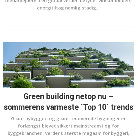
medarbejdere. I en global verden betyder virksomheders
energitiltag nemlig stadig...
Green building netop nu –
sommerens varmeste ´Top 10´ trends
Grønt nybyggeri og grønt renoverede bygninger er
forlængst blevet sikkert mainstream i og for
byggebranchen. Verdens største magasin for byggeri,