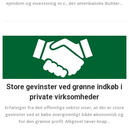
ejendom og investering m.v., det amerikanske Builder...
Store gevinster ved grønne indkøb i
private virksomheder
Erfaringer fra den offentlige sektor viser, at der er store
gevinster ved at købe energivenligt både økonomisk og
for den grønne profil. Alligevel tøver knap...