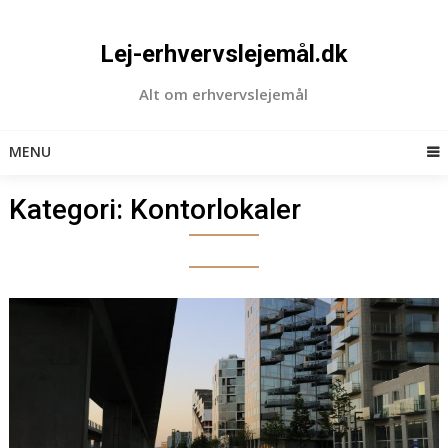
Skip
to
Lej-erhvervslejemål.dk
content
Alt om erhvervslejemål
MENU
Kategori:
Kontorlokaler