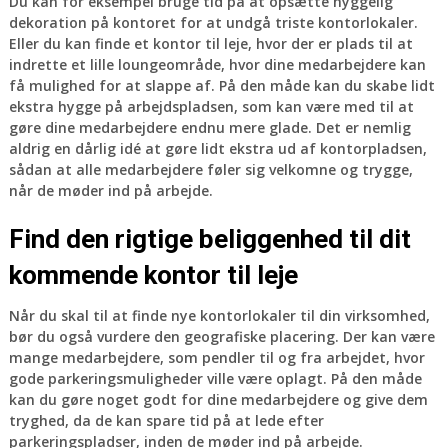
Du kan for eksempel bruge tid på at opsætte hyggelig
dekoration på kontoret for at undgå triste kontorlokaler.
Eller du kan finde et kontor til leje, hvor der er plads til at
indrette et lille loungeområde, hvor dine medarbejdere kan
få mulighed for at slappe af. På den måde kan du skabe lidt
ekstra hygge på arbejdspladsen, som kan være med til at
gøre dine medarbejdere endnu mere glade. Det er nemlig
aldrig en dårlig idé at gøre lidt ekstra ud af kontorpladsen,
sådan at alle medarbejdere føler sig velkomne og trygge,
når de møder ind på arbejde.
Find den rigtige beliggenhed til dit
kommende kontor til leje
Når du skal til at finde nye kontorlokaler til din virksomhed,
bør du også vurdere den geografiske placering. Der kan være
mange medarbejdere, som pendler til og fra arbejdet, hvor
gode parkeringsmuligheder ville være oplagt. På den måde
kan du gøre noget godt for dine medarbejdere og give dem
tryghed, da de kan spare tid på at lede efter
parkeringspladser, inden de møder ind på arbejde.