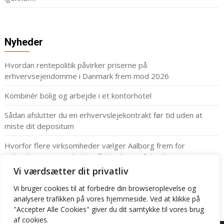
Nyheder
Hvordan rentepolitik påvirker priserne på
erhvervsejendomme i Danmark frem mod 2026
Kombinér bolig og arbejde i et kontorhotel
Sådan afslutter du en erhvervslejekontrakt før tid uden at
miste dit depositum
Hvorfor flere virksomheder vælger Aalborg frem for
København: Din guide til at finde det perfekte kontor
Vi værdsætter dit privatliv
Har du kigget lejekontrakten til lagerlokalerne ordentlig
igennem?
Vi bruger cookies til at forbedre din browseroplevelse
og
analysere
trafikken
på
vores
hjemmeside
.
Ved at klikke på
"Accepter Alle Cookies" giver du dit samtykke til vores brug
af cookies.