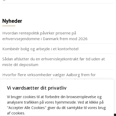
Nyheder
Hvordan rentepolitik påvirker priserne på
erhvervsejendomme i Danmark frem mod 2026
Kombinér bolig og arbejde i et kontorhotel
Sådan afslutter du en erhvervslejekontrakt før tid uden at
miste dit depositum
Hvorfor flere virksomheder vælger Aalborg frem for
København: Din guide til at finde det perfekte kontor
Vi værdsætter dit privatliv
Har du kigget lejekontrakten til lagerlokalerne ordentlig
igennem?
Vi bruger cookies til at forbedre din browseroplevelse
og
analysere
trafikken
på
vores
hjemmeside
.
Ved at klikke på
"Accepter Alle Cookies" giver du dit samtykke til vores brug
af cookies.